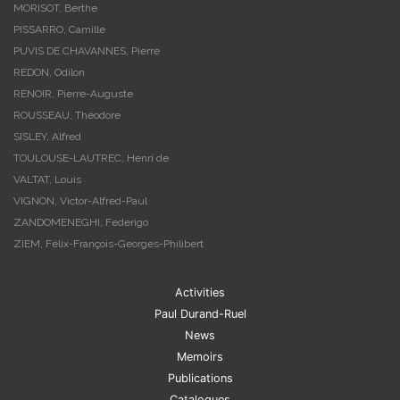
MORISOT, Berthe
PISSARRO, Camille
PUVIS DE CHAVANNES, Pierre
REDON, Odilon
RENOIR, Pierre-Auguste
ROUSSEAU, Théodore
SISLEY, Alfred
TOULOUSE-LAUTREC, Henri de
VALTAT, Louis
VIGNON, Victor-Alfred-Paul
ZANDOMENEGHI, Federigo
ZIEM, Félix-François-Georges-Philibert
Activities
Paul Durand-Ruel
News
Memoirs
Publications
Catalogues