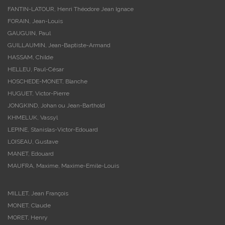
FANTIN-LATOUR, Henri Théodore Jean Ignace
FORAIN, Jean-Louis
GAUGUIN, Paul
GUILLAUMIN, Jean-Baptiste-Armand
HASSAM, Childe
HELLEU, Paul-César
HOSCHEDE-MONET, Blanche
HUGUET, Victor-Pierre
JONGKIND, Johan ou Jean-Barthold
KHMELUK, Vassyl
LEPINE, Stanislas-Victor-Edouard
LOISEAU, Gustave
MANET, Edouard
MAUFRA, Maxime, Maxime-Emile-Louis
MILLET, Jean François
MONET, Claude
MORET, Henry