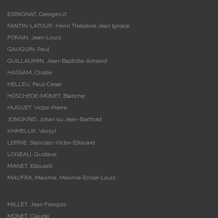
ESPAGNAT, Georges d’
FANTIN-LATOUR, Henri Théodore Jean Ignace
FORAIN, Jean-Louis
GAUGUIN, Paul
GUILLAUMIN, Jean-Baptiste-Armand
HASSAM, Childe
HELLEU, Paul-César
HOSCHEDE-MONET, Blanche
HUGUET, Victor-Pierre
JONGKIND, Johan ou Jean-Barthold
KHMELUK, Vassyl
LEPINE, Stanislas-Victor-Edouard
LOISEAU, Gustave
MANET, Edouard
MAUFRA, Maxime, Maxime-Emile-Louis
MILLET, Jean François
MONET, Claude