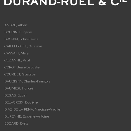
ANDRE, Albert
BOUDIN, Eugène
BROWN, John-Lewis
CAILLEBOTTE, Gustave
CASSATT, Mary
CEZANNE, Paul
COROT, Jean-Baptiste
COURBET, Gustave
DAUBIGNY, Charles-François
DAUMIER, Honoré
DEGAS, Edgar
DELACROIX, Eugène
DIAZ DE LA PENA, Narcisse-Virgile
DURENNE, Eugène-Antoine
EDZARD, Dietz