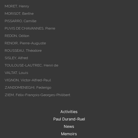
MORET, Henry
MORISOT, Berthe
PISSARRO, Camille
PUVIS DE CHAVANNES, Pierre
REDON, Odilon
RENOIR, Pierre-Auguste
ROUSSEAU, Théodore
SISLEY, Alfred
TOULOUSE-LAUTREC, Henri de
VALTAT, Louis
VIGNON, Victor-Alfred-Paul
ZANDOMENEGHI, Federigo
ZIEM, Félix-François-Georges-Philibert
Activities
Paul Durand-Ruel
News
Memoirs