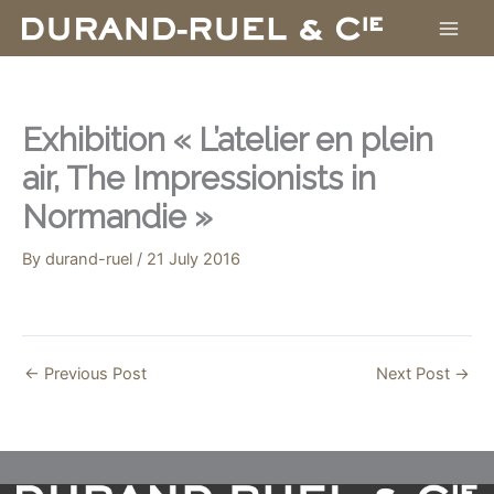
Skip
to
content
Exhibition « L’atelier en plein
air, The Impressionists in
Normandie »
By
durand-ruel
/
21 July 2016
←
Previous Post
Next Post
→